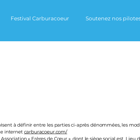
Festival Carburacoeur
Soutenez nos pilote
isent à définir entre les parties ci-après dénommées, les modal
te internet
carburacoeur.com/
 Association « Frères de Cœur », dont le siège social est Lieu d