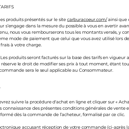
 TARIFS
 des produits présentés sur le site
carburacoeur.com/
ainsi que 
eur s’engage dans la mesure du possible à vous en avertir avan
venu, nous vous rembourserons tous les montants versés, y comp
même mode de paiement que celui que vous avez utilisé lors de 
rais à votre charge.
. Les produits seront facturés sur la base des tarifs en vigue
éserve le droit de modifier ses prix à tout moment, étant tou
 la commande sera le seul applicable au Consommateur.
AT
z suivre la procédure d'achat en ligne et cliquer sur « Achat 
ris connaissance des présentes conditions générales de vente 
t formé dès la commande de l’acheteur, formalisé par ce clic.
lectronique accusant réception de votre commande (ci-après 