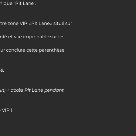
ique "Pit Lane".
e zone VIP « Pit Lane » situé sur
onté et vue imprenable sur les
our conclure cette parenthèse
é.
n) + accès Pit Lane pendant
 VIP !