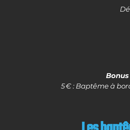
Déc
Bonus 
5 € : Baptême à bor
Les baptêm