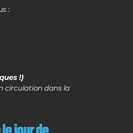
s :
ques !)
 circulation dans la
le jour de