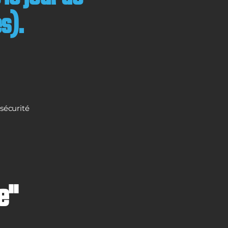
s).
sécurité
e"